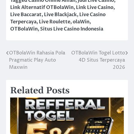
Tagged
Casino Online Aman
,
Judi Live Casino
,
Link Alternatif OTBolaWin
,
Link Live Casino
,
Live Baccarat
,
Live Blackjack
,
Live Casino
Terpercaya
,
Live Roulette
,
olaWin
,
OTBolaWin
,
Situs Live Casino Indonesia
OTBolaWin Rahasia Pola
OTBolaWin Togel Lotto
Post
Pragmatic Play Auto
4D Situs Terpercaya
navigation
Maxwin
2026
Related Posts