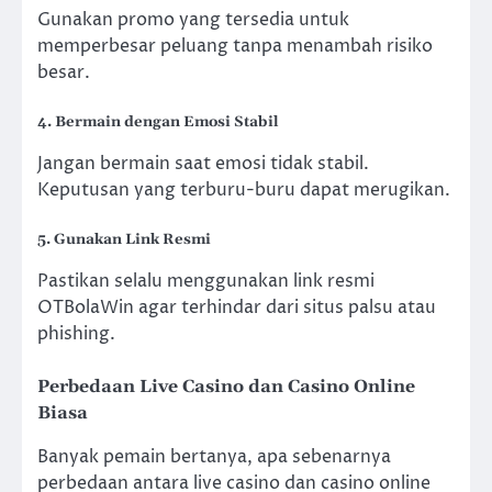
Gunakan promo yang tersedia untuk
memperbesar peluang tanpa menambah risiko
besar.
4. Bermain dengan Emosi Stabil
Jangan bermain saat emosi tidak stabil.
Keputusan yang terburu-buru dapat merugikan.
5. Gunakan Link Resmi
Pastikan selalu menggunakan link resmi
OTBolaWin agar terhindar dari situs palsu atau
phishing.
Perbedaan Live Casino dan Casino Online
Biasa
Banyak pemain bertanya, apa sebenarnya
perbedaan antara live casino dan casino online