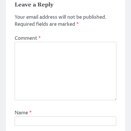
Leave a Reply
Your email address will not be published.
Required fields are marked
*
Comment
*
Name
*