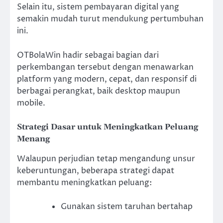
Selain itu, sistem pembayaran digital yang
semakin mudah turut mendukung pertumbuhan
ini.
OTBolaWin hadir sebagai bagian dari
perkembangan tersebut dengan menawarkan
platform yang modern, cepat, dan responsif di
berbagai perangkat, baik desktop maupun
mobile.
Strategi Dasar untuk Meningkatkan Peluang
Menang
Walaupun perjudian tetap mengandung unsur
keberuntungan, beberapa strategi dapat
membantu meningkatkan peluang:
Gunakan sistem taruhan bertahap