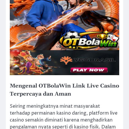
Mengenal
OTBolaWin Link Live Casino
Terpercaya dan Aman
Seiring meningkatnya minat masyarakat
terhadap permainan kasino daring, platform live
casino semakin diminati karena menghadirkan
pengalaman nyata seperti di kasino fisik. Dalam