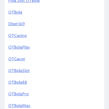
Pola Slot OTBola
OTBola
Dbet369
OTCasino
OTBolaPlay
OTGacor
OTBolaSlot
OTBola88
OTBolaPro
OTBolaMax