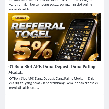
yang semakin berkembang pesat, permainan slot online
menjadi salah…
OTBola Slot APK Dana Deposit Dana Paling
Mudah
OTBola Slot APK Dana Deposit Dana Paling Mudah – Dalam
era digital yang semakin berkembang, kemudahan transaksi
menjadi salah satu…