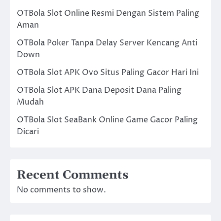
OTBola Slot Online Resmi Dengan Sistem Paling
Aman
OTBola Poker Tanpa Delay Server Kencang Anti
Down
OTBola Slot APK Ovo Situs Paling Gacor Hari Ini
OTBola Slot APK Dana Deposit Dana Paling
Mudah
OTBola Slot SeaBank Online Game Gacor Paling
Dicari
Recent Comments
No comments to show.