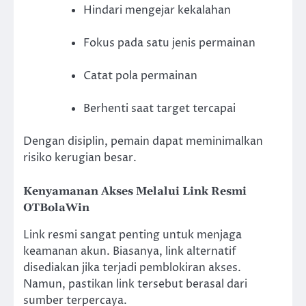
Hindari mengejar kekalahan
Fokus pada satu jenis permainan
Catat pola permainan
Berhenti saat target tercapai
Dengan disiplin, pemain dapat meminimalkan
risiko kerugian besar.
Kenyamanan Akses Melalui Link Resmi
OTBolaWin
Link resmi sangat penting untuk menjaga
keamanan akun. Biasanya, link alternatif
disediakan jika terjadi pemblokiran akses.
Namun, pastikan link tersebut berasal dari
sumber terpercaya.