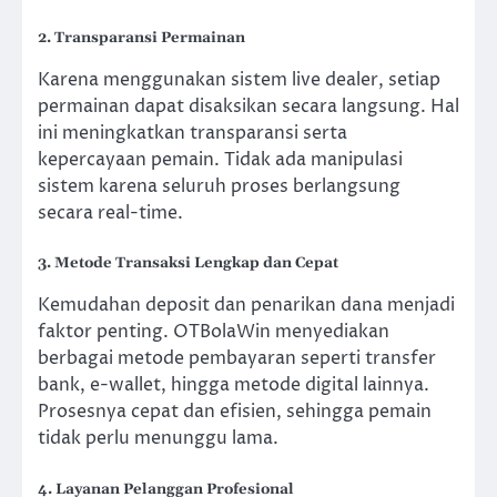
2. Transparansi Permainan
Karena menggunakan sistem live dealer, setiap
permainan dapat disaksikan secara langsung. Hal
ini meningkatkan transparansi serta
kepercayaan pemain. Tidak ada manipulasi
sistem karena seluruh proses berlangsung
secara real-time.
3. Metode Transaksi Lengkap dan Cepat
Kemudahan deposit dan penarikan dana menjadi
faktor penting. OTBolaWin menyediakan
berbagai metode pembayaran seperti transfer
bank, e-wallet, hingga metode digital lainnya.
Prosesnya cepat dan efisien, sehingga pemain
tidak perlu menunggu lama.
4. Layanan Pelanggan Profesional