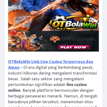
OTBolaWin Link Live Casino Terpercaya dan
Aman
– Di era digital yang berkembang pesat,
industri hiburan daring mengalami transformasi
besar. Salah satu sektor yang mengalami
pertumbuhan signifikan adalah
live casino
online
. Banyak platform bermunculan dengan
berbagai penawaran menarik. Namun, di tengah
banyaknya pilihan tersebut, menemukan situs