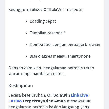
Keunggulan akses OTBolaWin meliputi:
Loading cepat
Tampilan responsif
Kompatibel dengan berbagai browser
Bisa diakses melalui smartphone
Dengan demikian, pengalaman bermain tetap
lancar tanpa hambatan teknis.
Kesimpulan
Secara keseluruhan,
OTBolaWin
Link Live
Casino
Terpercaya dan Aman
menawarkan
pengalaman bermain kasino langsung yang