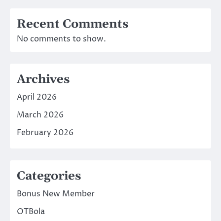
Recent Comments
No comments to show.
Archives
April 2026
March 2026
February 2026
Categories
Bonus New Member
OTBola