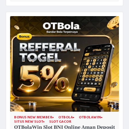
BONUS NEW MEMBER
OTBOLA
OTBOLAWIN
SITUS NEW SLOT
SLOT GACOR
OTBolaWin Slot BNI Online Aman Deposit