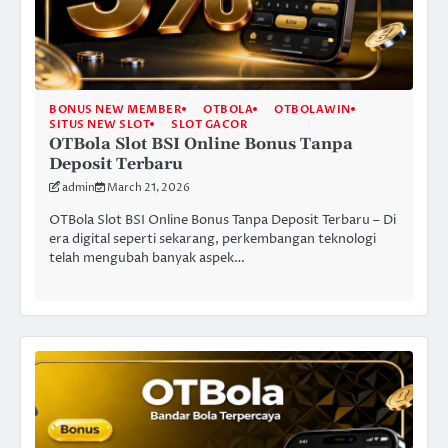
BONUS NEW MEMBER
OTBOLA
OTBOLAWIN
SITUS NEW SLOT
SLOT GACOR
OTBola Slot BSI Online Bonus Tanpa
Deposit Terbaru
admin
March 21, 2026
OTBola Slot BSI Online Bonus Tanpa Deposit Terbaru – Di
era digital seperti sekarang, perkembangan teknologi
telah mengubah banyak aspek…