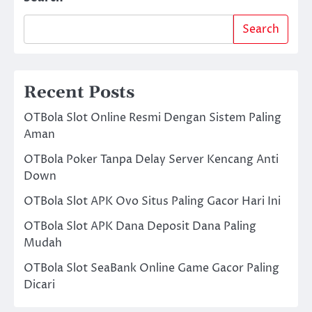
Search
Recent Posts
OTBola Slot Online Resmi Dengan Sistem Paling
Aman
OTBola Poker Tanpa Delay Server Kencang Anti
Down
OTBola Slot APK Ovo Situs Paling Gacor Hari Ini
OTBola Slot APK Dana Deposit Dana Paling
Mudah
OTBola Slot SeaBank Online Game Gacor Paling
Dicari