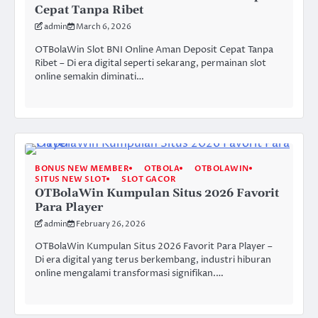
Cepat Tanpa Ribet
admin
March 6, 2026
OTBolaWin Slot BNI Online Aman Deposit Cepat Tanpa
Ribet – Di era digital seperti sekarang, permainan slot
online semakin diminati…
BONUS NEW MEMBER
OTBOLA
OTBOLAWIN
SITUS NEW SLOT
SLOT GACOR
OTBolaWin Kumpulan Situs 2026 Favorit
Para Player
admin
February 26, 2026
OTBolaWin Kumpulan Situs 2026 Favorit Para Player –
Di era digital yang terus berkembang, industri hiburan
online mengalami transformasi signifikan.…