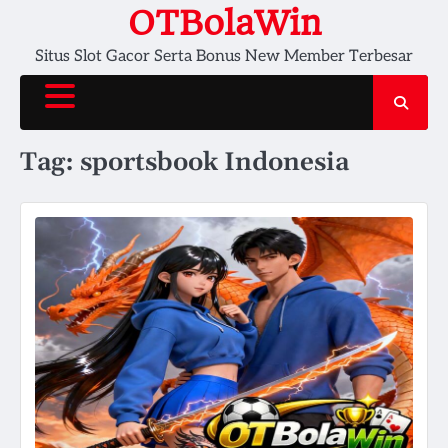
Skip
OTBolaWin
to
Situs Slot Gacor Serta Bonus New Member Terbesar
content
Tag:
sportsbook Indonesia