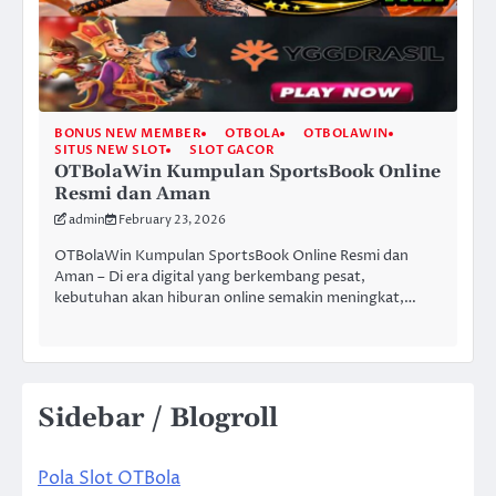
BONUS NEW MEMBER
OTBOLA
OTBOLAWIN
SITUS NEW SLOT
SLOT GACOR
OTBolaWin Kumpulan SportsBook Online
Resmi dan Aman
admin
February 23, 2026
OTBolaWin Kumpulan SportsBook Online Resmi dan
Aman – Di era digital yang berkembang pesat,
kebutuhan akan hiburan online semakin meningkat,…
Sidebar / Blogroll
Pola Slot OTBola