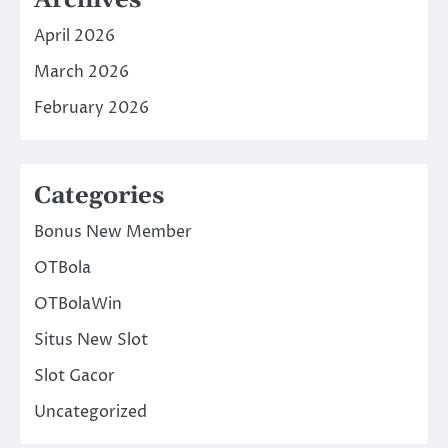
April 2026
March 2026
February 2026
Categories
Bonus New Member
OTBola
OTBolaWin
Situs New Slot
Slot Gacor
Uncategorized