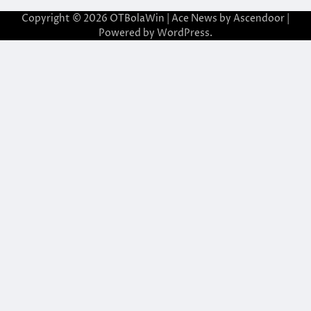
Copyright © 2026
OTBolaWin
| Ace News by
Ascendoor
|
Powered by
WordPress
.