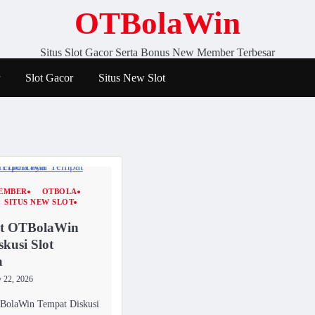
OTBolaWin
Situs Slot Gacor Serta Bonus New Member Terbesar
Slot Gacor
Situs New Slot
EMBER
OTBOLA
SITUS NEW SLOT
ot OTBolaWin
kusi Slot
a
y 22, 2026
BolaWin Tempat Diskusi