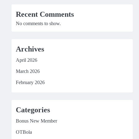
Recent Comments
No comments to show.
Archives
April 2026
March 2026
February 2026
Categories
Bonus New Member
OTBola