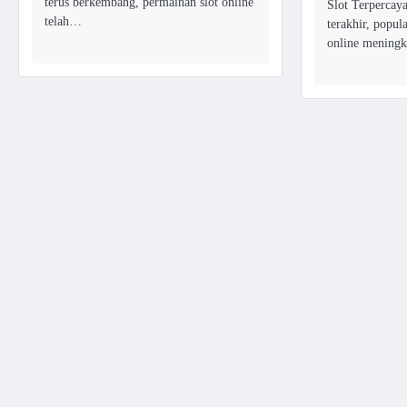
terus berkembang, permainan slot online
Slot Terpercay
telah…
terakhir, popul
online meningk