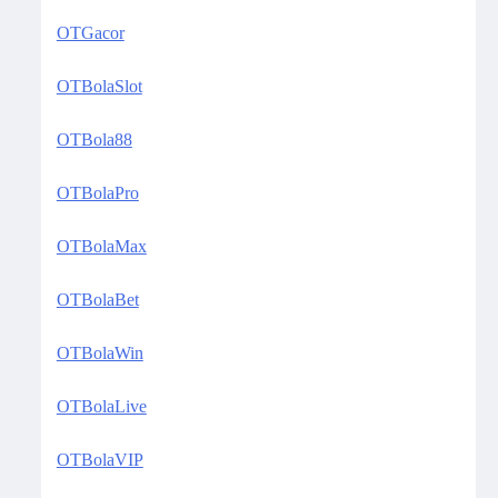
OTGacor
OTBolaSlot
OTBola88
OTBolaPro
OTBolaMax
OTBolaBet
OTBolaWin
OTBolaLive
OTBolaVIP