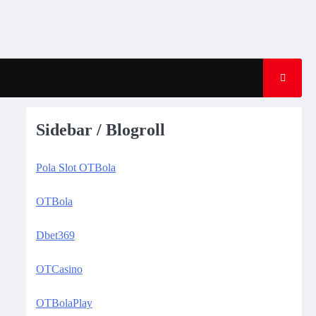
Sidebar / Blogroll
Pola Slot OTBola
OTBola
Dbet369
OTCasino
OTBolaPlay