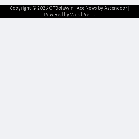
Copyright © 2026
OTBolaWin
| Ace News by
Ascendoor
|
Powered by
WordPress
.