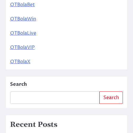
OTBolaBet
OTBolaWin
OTBolaLive
OTBolaVIP
OTBolaX
Search
Search
Recent Posts