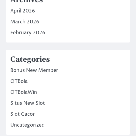
April 2026
March 2026
February 2026
Categories
Bonus New Member
OTBola
OTBolaWin
Situs New Slot
Slot Gacor
Uncategorized