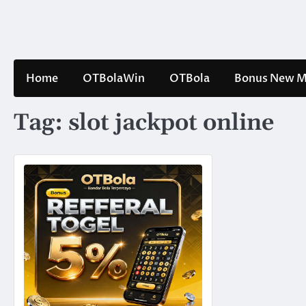
Skip
to
content
Home
OTBolaWin
OTBola
Bonus New 
Tag:
slot jackpot online