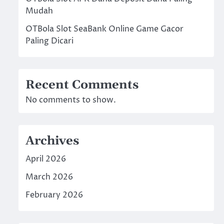
Mudah
OTBola Slot SeaBank Online Game Gacor
Paling Dicari
Recent Comments
No comments to show.
Archives
April 2026
March 2026
February 2026