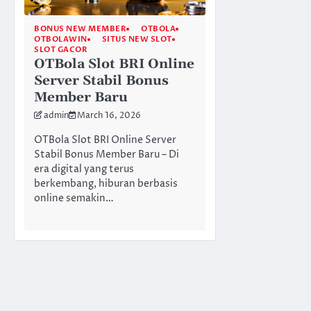
BONUS NEW MEMBER
OTBOLA
OTBOLAWIN
SITUS NEW SLOT
SLOT GACOR
OTBola Slot BRI Online
Server Stabil Bonus
Member Baru
admin
March 16, 2026
OTBola Slot BRI Online Server
Stabil Bonus Member Baru – Di
era digital yang terus
berkembang, hiburan berbasis
online semakin…