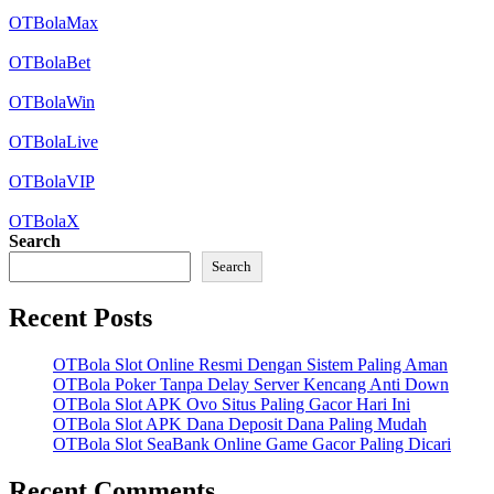
OTBolaMax
OTBolaBet
OTBolaWin
OTBolaLive
OTBolaVIP
OTBolaX
Search
Search
Recent Posts
OTBola Slot Online Resmi Dengan Sistem Paling Aman
OTBola Poker Tanpa Delay Server Kencang Anti Down
OTBola Slot APK Ovo Situs Paling Gacor Hari Ini
OTBola Slot APK Dana Deposit Dana Paling Mudah
OTBola Slot SeaBank Online Game Gacor Paling Dicari
Recent Comments