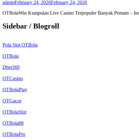
admin
February 24, 2026
February 24, 2026
OTBolaWin Kumpulan Live Casino Terpopuler Banyak Pemain – Indust
Sidebar / Blogroll
Pola Slot OTBola
OTBola
Dbet369
OTCasino
OTBolaPlay
OTGacor
OTBolaSlot
OTBola88
OTBolaPro