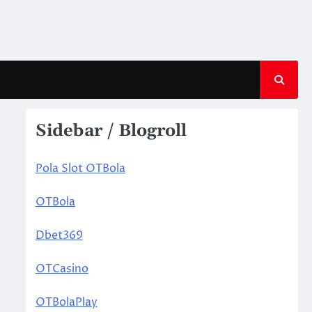
Sidebar / Blogroll
Pola Slot OTBola
OTBola
Dbet369
OTCasino
OTBolaPlay