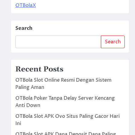
OTBolaX
Search
Search
Recent Posts
OTBola Slot Online Resmi Dengan Sistem
Paling Aman
OTBola Poker Tanpa Delay Server Kencang
Anti Down
OTBola Slot APK Ovo Situs Paling Gacor Hari
Ini
OTBola Slot APK Dana Deposit Dana Paling