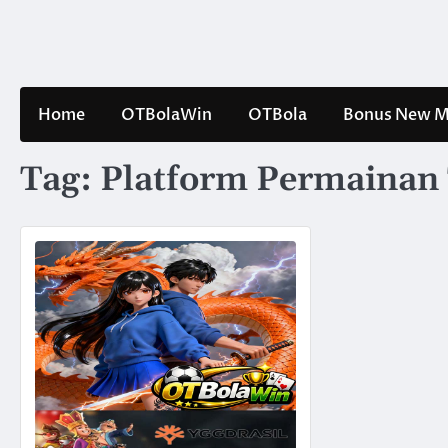
Skip
to
content
Home
OTBolaWin
OTBola
Bonus New 
Tag:
Platform Permainan 