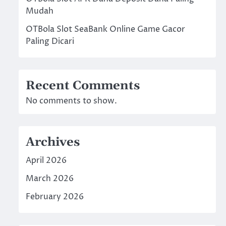
Mudah
OTBola Slot SeaBank Online Game Gacor
Paling Dicari
Recent Comments
No comments to show.
Archives
April 2026
March 2026
February 2026