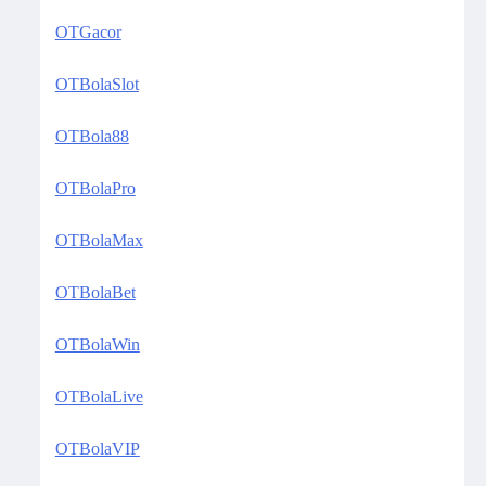
OTGacor
OTBolaSlot
OTBola88
OTBolaPro
OTBolaMax
OTBolaBet
OTBolaWin
OTBolaLive
OTBolaVIP