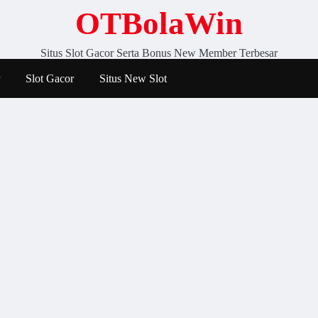
OTBolaWin
Situs Slot Gacor Serta Bonus New Member Terbesar
Slot Gacor
Situs New Slot