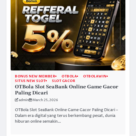
BONUS NEW MEMBER
OTBOLA
OTBOLAWIN
SITUS NEW SLOT
SLOT GACOR
OTBola Slot SeaBank Online Game Gacor
Paling Dicari
admin
March 25, 2026
OTBola Slot SeaBank Online Game Gacor Paling Dicari –
Dalam era digital yang terus berkembang pesat, dunia
hiburan online semakin…