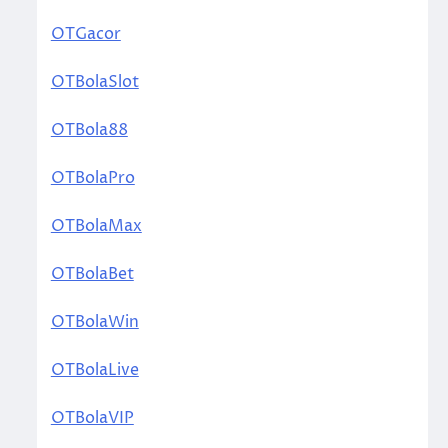
OTGacor
OTBolaSlot
OTBola88
OTBolaPro
OTBolaMax
OTBolaBet
OTBolaWin
OTBolaLive
OTBolaVIP