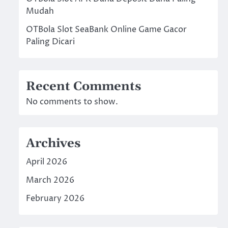
Mudah
OTBola Slot SeaBank Online Game Gacor
Paling Dicari
Recent Comments
No comments to show.
Archives
April 2026
March 2026
February 2026