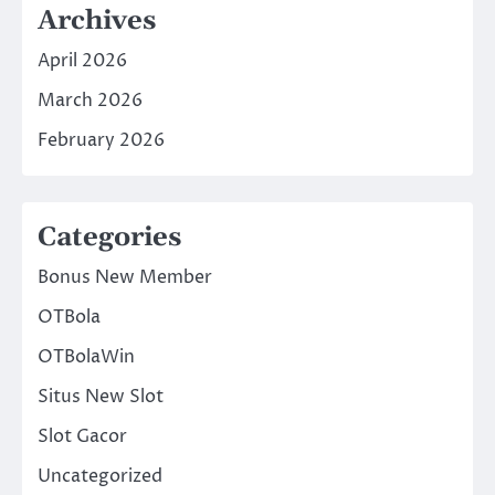
Archives
April 2026
March 2026
February 2026
Categories
Bonus New Member
OTBola
OTBolaWin
Situs New Slot
Slot Gacor
Uncategorized