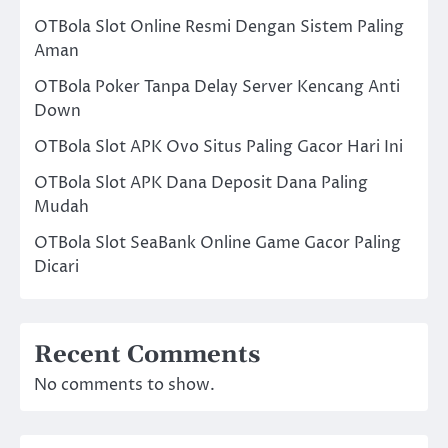
OTBola Slot Online Resmi Dengan Sistem Paling
Aman
OTBola Poker Tanpa Delay Server Kencang Anti
Down
OTBola Slot APK Ovo Situs Paling Gacor Hari Ini
OTBola Slot APK Dana Deposit Dana Paling
Mudah
OTBola Slot SeaBank Online Game Gacor Paling
Dicari
Recent Comments
No comments to show.