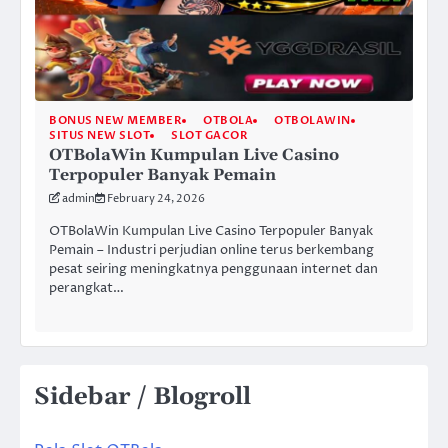
BONUS NEW MEMBER
OTBOLA
OTBOLAWIN
SITUS NEW SLOT
SLOT GACOR
OTBolaWin Kumpulan Live Casino
Terpopuler Banyak Pemain
admin
February 24, 2026
OTBolaWin Kumpulan Live Casino Terpopuler Banyak
Pemain – Industri perjudian online terus berkembang
pesat seiring meningkatnya penggunaan internet dan
perangkat…
Sidebar / Blogroll