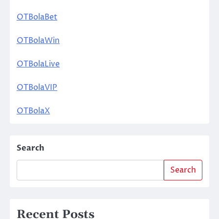
OTBolaBet
OTBolaWin
OTBolaLive
OTBolaVIP
OTBolaX
Search
Search
Recent Posts